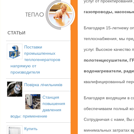
услуг от проектирования
газопроводы, насосные
Благодаря 15-летнему оп
СТАТЬИ
теплоснабжения, мы пре
Поставки
услуг. Высокое качество 
промышленных
теплогенераторов
полотенцесушители, ГР
напрямую от
водонагреватели, ради
производителя
квалифицированный перс
Повірка лічильників
Станция
Благодаря входящим в с
повышения
обеспечиваем полный ком
давления
воды: применение
Сотрудничая с нами, Вы 
Купить
минимальных затратах вр