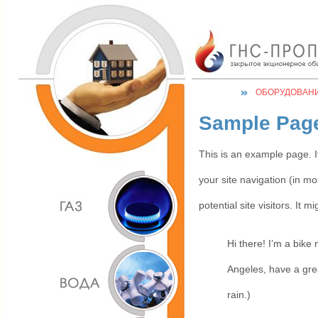
ОБОРУДОВАН
Sample Pag
This is an example page. It
your site navigation (in m
potential site visitors. It m
Hi there! I’m a bike 
Angeles, have a grea
rain.)