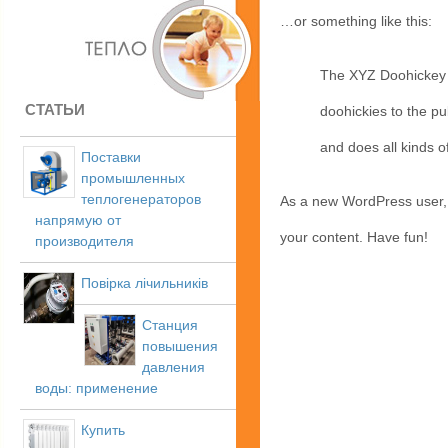
…or something like this:
The XYZ Doohickey 
СТАТЬИ
doohickies to the p
and does all kinds 
Поставки
промышленных
теплогенераторов
As a new WordPress user,
напрямую от
your content. Have fun!
производителя
Повірка лічильників
Станция
повышения
давления
воды: применение
Купить