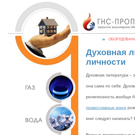
ОБОРУДОВАН
Духовная л
личности
Духовная литература – э
она сама по себе. Духов
религиозность вообще б
православные книги
рож
книг следует начинать?
Видные православные св