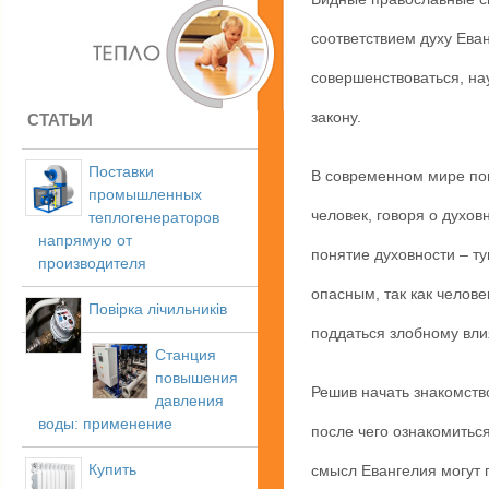
соответствием духу Ева
совершенствоваться, на
закону.
СТАТЬИ
Поставки
В современном мире пон
промышленных
человек, говоря о духов
теплогенераторов
напрямую от
понятие духовности – т
производителя
опасным, так как челове
Повірка лічильників
поддаться злобному вли
Станция
повышения
Решив начать знакомств
давления
воды: применение
после чего ознакомитьс
Купить
смысл Евангелия могут 