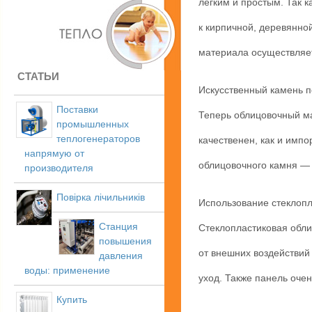
легким и простым. Так к
к кирпичной, деревянной
материала осуществляет
СТАТЬИ
Искусственный камень по
Поставки
Теперь облицовочный ма
промышленных
теплогенераторов
качественен, как и имп
напрямую от
облицовочного камня — 
производителя
Повірка лічильників
Использование стеклопл
Станция
Стеклопластиковая облиц
повышения
от внешних воздействий
давления
воды: применение
уход. Также панель очен
Купить