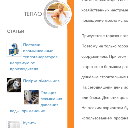
хозяйственных инструме
помещение можно испол
СТАТЬИ
Присутствие гаража пот
Поставки
Поэтому не только горо
промышленных
сооружением. При этом 
теплогенераторов
напрямую от
встретите в большом раз
производителя
дешёвые строительные м
Повірка лічильників
На сегодняшний день ис
Станция
или блоки. Для этих цел
повышения
давления
Не плохим вариантом бу
воды: применение
использованием профна
Купить