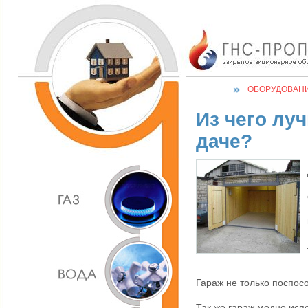
ОБОРУДОВАН
Из чего лу
даче?
Гараж не только поспосо
Так же гараж модно исп