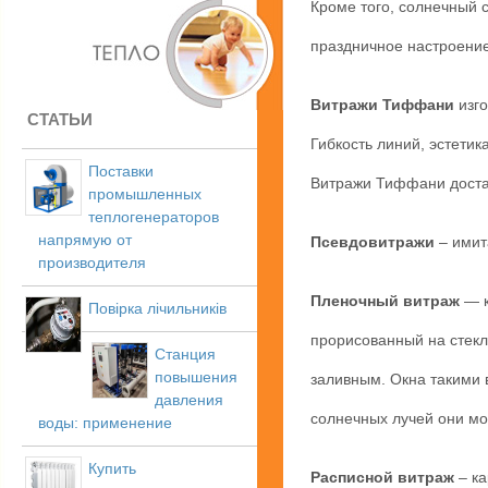
Кроме того, солнечный 
праздничное настроение
Витражи Тиффани
изго
СТАТЬИ
Гибкость линий, эстетик
Поставки
Витражи Тиффани достат
промышленных
теплогенераторов
напрямую от
Псевдовитражи
– имит
производителя
Пленочный витраж
— к
Повірка лічильників
прорисованный на стекле
Станция
повышения
заливным. Окна такими 
давления
солнечных лучей они мог
воды: применение
Купить
Расписной витраж
– ка