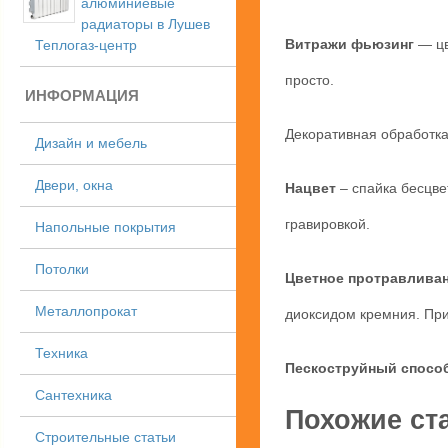
алюминиевые
радиаторы в Лушев
Витражи фьюзинг
— цв
Теплогаз-центр
просто.
ИНФОРМАЦИЯ
Декоративная обработк
Дизайн и мебель
Двери, окна
Нацвет
– спайка бесцве
гравировкой.
Напольные покрытия
Потолки
Цветное протравлива
Металлопрокат
диоксидом кремния. При
Техника
Пескоструйный спосо
Сантехника
Похожие ст
Строительные статьи