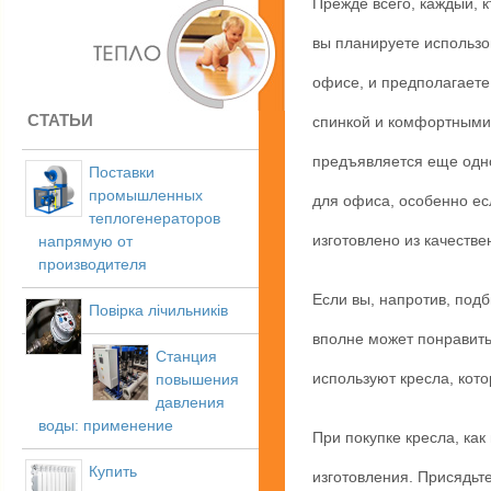
Прежде всего, каждый, 
вы планируете использо
офисе, и предполагаете
СТАТЬИ
спинкой и комфортными 
предъявляется еще одно
Поставки
промышленных
для офиса, особенно ес
теплогенераторов
изготовлено из качеств
напрямую от
производителя
Если вы, напротив, подб
Повірка лічильників
вполне может понравить
Станция
используют кресла, кот
повышения
давления
воды: применение
При покупке кресла, как
Купить
изготовления. Присядьте