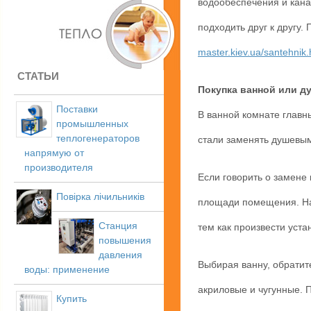
водообеспечения и кана
подходить друг к другу.
master.kiev.ua/santehnik.
СТАТЬИ
Покупка ванной или д
Поставки
В ванной комнате главн
промышленных
теплогенераторов
стали заменять душевым
напрямую от
производителя
Если говорить о замене
Повірка лічильників
площади помещения. На
Станция
тем как произвести уста
повышения
давления
Выбирая ванну, обрати
воды: применение
акриловые и чугунные. 
Купить