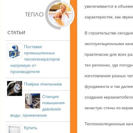
увеличивается в объеме
характеристик, как зву
СТАТЬИ
В строительстве сегодн
эксплуатационными каче
Поставки
промышленных
практически для всех р
теплогенераторов
тех регионах, где пого
напрямую от
производителя
изготовления разных тип
Повірка лічильників
фундамента и так далее
Станция
создания керамзитобет
повышения
зачастую стены из кера
давления
воды: применение
Теплоизоляционные каче
Купить