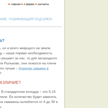
главная
о фирме
контакты
ИЕ, ГАЗИФИКАЦИЯ ПОД КЛЮЧ
а?
, но и всего живущего на земле.
ду – наша первая необходимость.
 решают за нас, то для загородного
ли Рыльково, они ложатся на плечи
 что лучше –
бурение скважин в
?
РАЗЛИЧИЕ?
. В стандартном колодце – это 5-15
емли. Ее количество будет зависеть
на скважины колеблется от 4 до 30 и
ы.