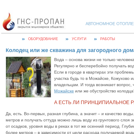
АВТОНОМНОЕ ОТОПЛЕН
ОБОРУДОВАНИЕ
УСЛУГИ
РАБОТЫ
Колодец или же скважина для загородного дом
Вода – основа жизни не только человека
Регулярно и бесперебойно получать во
Если в городе в квартирах эти проблемы
участка будь то в Можайске
, Кожухово и
владельцам. И тогда возникает вопрос,
Можайске
или же обустройство колодца
А ЕСТЬ ЛИ ПРИНЦИПИАЛЬНОЕ 
Да, есть. Во-первых, разная глубина, а значит – и качество воды
метров и получать оттуда можно лишь воду из грунтового слоя з
от осадков, уровня воды в реках в тот же осенний период. Глуби
более метров – в зависимости от цели расхода получаемой вод