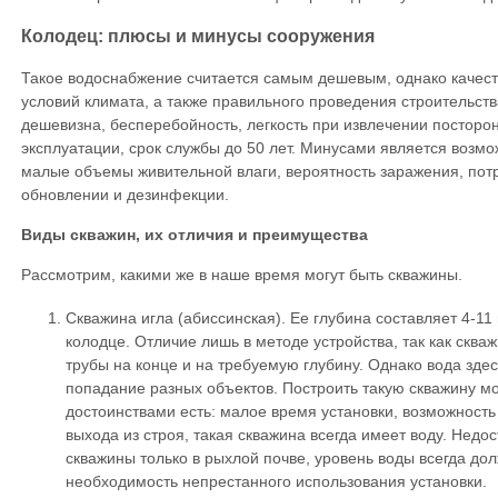
Колодец: плюсы и минусы сооружения
Такое водоснабжение считается самым дешевым, однако качест
условий климата, а также правильного проведения строительс
дешевизна, бесперебойность, легкость при извлечении посторо
эксплуатации, срок службы до 50 лет. Минусами является возмо
малые объемы живительной влаги, вероятность заражения, потр
обновлении и дезинфекции.
Виды скважин, их отличия и преимущества
Рассмотрим, какими же в наше время могут быть скважины.
Скважина игла (абиссинская). Ее глубина составляет 4-11
колодце. Отличие лишь в методе устройства, так как скв
трубы на конце и на требуемую глубину. Однако вода здес
попадание разных объектов. Построить такую скважину м
достоинствами есть: малое время установки, возможность 
выхода из строя, такая скважина всегда имеет воду. Нед
скважины только в рыхлой почве, уровень воды всегда дол
необходимость непрестанного использования установки.