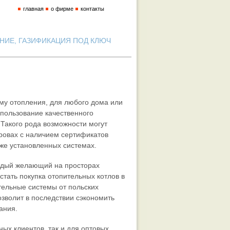
главная
о фирме
контакты
ИЕ, ГАЗИФИКАЦИЯ ПОД КЛЮЧ
му отопления, для любого дома или
спользование качественного
.
Такого рода возможности могут
дровах с наличием сертификатов
уже установленных системах.
ждый желающий на просторах
тать покупка отопительных котлов в
ительные системы от польских
зволит в последствии сэкономить
ания.
ных клиентов, так и для оптовых