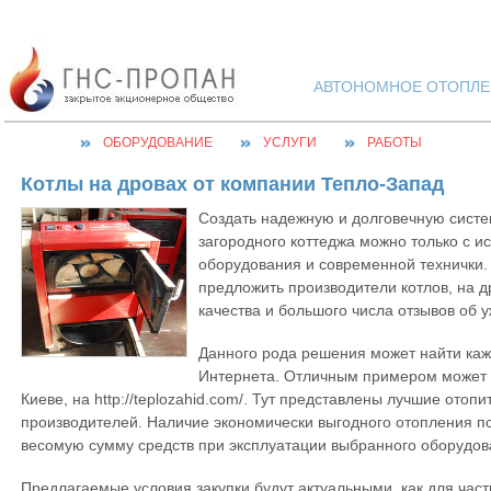
АВТОНОМНОЕ ОТОПЛЕН
ОБОРУДОВАНИЕ
УСЛУГИ
РАБОТЫ
Котлы на дровах от компании Тепло-Запад
Создать надежную и долговечную систе
загородного коттеджа можно только с и
оборудования и современной технички
предложить производители котлов, на 
качества и большого числа отзывов об 
Данного рода решения может найти ка
Интернета. Отличным примером может с
Киеве, на http://teplozahid.com/. Тут представлены лучшие отоп
производителей. Наличие экономически выгодного отопления по
весомую сумму средств при эксплуатации выбранного оборудов
Предлагаемые условия закупки будут актуальными, как для част