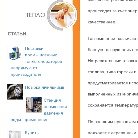
происходит за счет энер
качественнее.
СТАТЬИ
Газовые печи различают
Поставки
банную газовую печь сл
промышленных
Нагревательные газовые
теплогенераторов
напрямую от
топлива, типа горелки и
производителя
предусматривается испо
Повірка лічильників
выполненных из кирпича
Станция
сохраняется температур
повышения
давления
воды: применение
По внешним признакам 
Купить
подходят к деревянным 