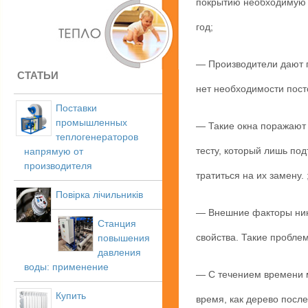
покрытию необходимую о
год;
— Производители дают п
СТАТЬИ
нет необходимости пост
Поставки
промышленных
— Такие окна поражают 
теплогенераторов
тесту, который лишь под
напрямую от
производителя
тратиться на их замену. 
Повірка лічильників
— Внешние факторы ника
Станция
свойства. Такие пробле
повышения
давления
воды: применение
— С течением времени 
Купить
время, как дерево посл