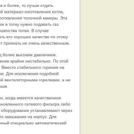
 и более, то лучше отдать
ой материал изготовления котла,
ротивления топочной камеры. Эта
м в топку нужно подавать газ.
ршенства топки. В случае
ть его хорошее качество по этому
т признать не очень качественным.
од более высоким давлением.
ение крайне нестабильно. По этой
т. Вместо стабильного горения на
лки. Для исключения подобной
ый вентиляторными горелками, а не
ыше.
ях, когда имеется качественное
ановленного сетевого фильтра либо
 оборудования устанавливают через
го замыкания на корпус. Для
енный специально автоматический