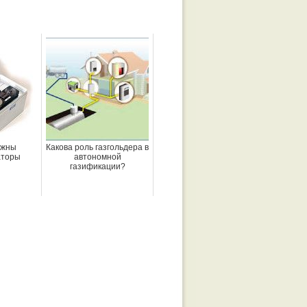
ужны
Какова роль газгольдера в
аторы
автономной
газификации?