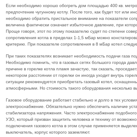
Если необходимо хорошо обогреть дом площадью 400 кв. метров
предпочтение чугунному котлу. После того, как будет тот или ин
необходимо обратить пристальное внимание на показатели соп
величина фактически означает избыточное давление, при которо
Проще говоря, этот по этому показателю судят по степени сове
сопротивления котла в пределах 1-1,5 мБар можно констатирова
критерию. При показателе сопротивления в 8 мБар котел следуе
При таких показателях возникает необходимость подачи газа п
Необходимо помнить, что в газовых сетях большого города давл
причине в горелке котла пламя зачастую, так сказать, проседае
некотором расстоянии от горелки он иногда уходит внутрь горе
ситуации рекомендуется приобретать газовый котел, оснащенн
атмосферными. Но стоимость такого оборудования несколько в
Газовое оборудование работает стабильно и долго в тех услови
электроснабжение. Обязательно нужно обеспечить наличие уст
стабилизатора напряжения. Часто электроснабжение подобного
УЗО, который призван защитить человека и технику от возможно
подключения газового котла в этом случае применяется выдел
выключатель, корпус которого заземляют.