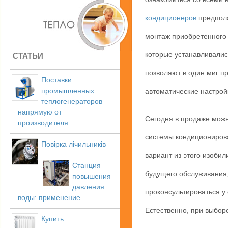
кондиционеров
предпола
монтаж приобретенного 
которые устанавливалис
СТАТЬИ
позволяют в один миг п
Поставки
промышленных
автоматические настрой
теплогенераторов
напрямую от
Сегодня в продаже можн
производителя
системы кондиционирова
Повірка лічильників
вариант из этого изоби
Станция
будущего обслуживания,
повышения
давления
проконсультироваться у
воды: применение
Естественно, при выбор
Купить