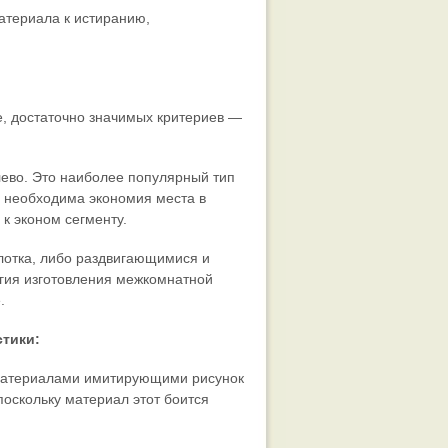
материала к истиранию,
е, достаточно значимых критериев —
лево. Это наиболее популярный тип
е необходима экономия места в
к эконом сегменту.
олотка, либо раздвигающимися и
огия изготовления межкомнатной
.
стики:
материалами имитирующими рисунок
 поскольку материал этот боится