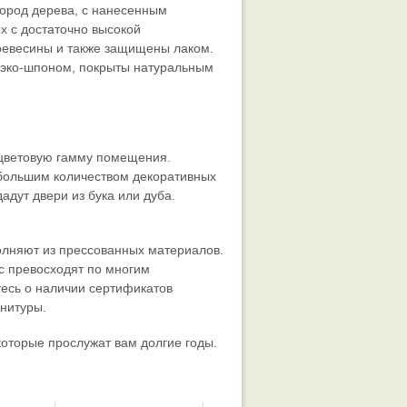
ород дерева, с нанесенным
х с достаточно высокой
ревесины и также защищены лаком.
с эко-шпоном, покрыты натуральным
 цветовую гамму помещения.
большим количеством декоративных
дут двери из бука или дуба.
олняют из прессованных материалов.
с превосходят по многим
тесь о наличии сертификатов
рнитуры.
оторые прослужат вам долгие годы.