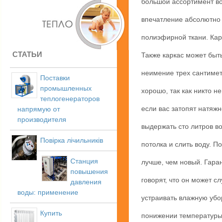
большой ассортимент во
впечатление абсолютно 
полиэфирной ткани. Карк
СТАТЬИ
Также каркас может быт
неимение трех сантиметр
Поставки
промышленных
хорошо, так как никто н
теплогенераторов
если вас затопят натяжн
напрямую от
производителя
выдержать сто литров в
Повірка лічильників
потолка и слить воду. П
Станция
лучше, чем новый. Гара
повышения
говорят, что он может с
давления
воды: применение
устраивать влажную убор
Купить
понижении температуры 