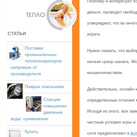
Поэтому и интересует п
деньги, проводят свобо
утверждают, что во мног
СТАТЬИ
играть.
Поставки
Нужно сказать, что выбо
промышленных
теплогенераторов
нельзя сразу сказать. М
напрямую от
мошенничеством.
производителя
Повірка лічильників
Действительно, онлайн 
Станция
определённые отличия м
повышения
Исходя из этого, все за
давления
воды: применение
честные условия игры и
Купить
сети предпочитают в
вул