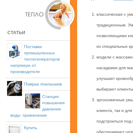
классическая с у
традиционным. Ум
СТАТЬИ
позволяющими кли
из специальных к
Поставки
промышленных
модели с массаж
теплогенераторов
напрямую от
насадками для ма
производителя
улучшает кровообр
Повірка лічильників
выбирают клиенты
Станция
эргономичные умыв
повышения
давления
клиента, так и д
воды: применение
подстроиться под
Купить
обеспечивают опт