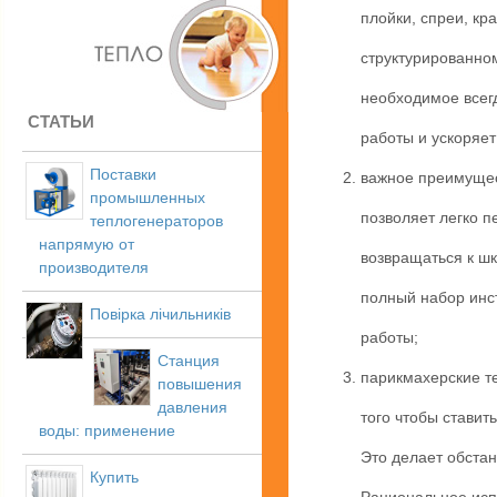
плойки, спреи, кр
структурированном
необходимое всег
СТАТЬИ
работы и ускоряет
Поставки
важное преимущес
промышленных
позволяет легко 
теплогенераторов
напрямую от
возвращаться к шк
производителя
полный набор инс
Повірка лічильників
работы;
Станция
парикмахерские т
повышения
давления
того чтобы ставит
воды: применение
Это делает обста
Купить