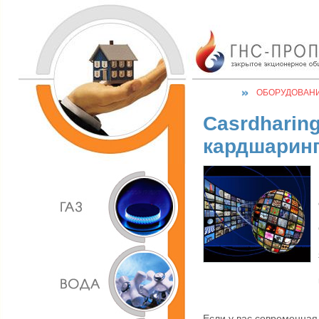
ОБОРУДОВАН
Casrdharing
кардшарин
Если у вас современна