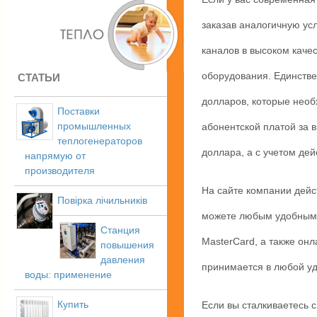
заказав аналогичную ус
каналов в высоком каче
оборудования. Единстве
СТАТЬИ
долларов, которые необ
Поставки
промышленных
абонентской платой за 
теплогенераторов
доллара, а с учетом де
напрямую от
производителя
На сайте компании дейс
Повірка лічильників
можете любым удобным д
Станция
MasterCard, а также он
повышения
давления
принимается в любой уд
воды: применение
Купить
Если вы сталкиваетесь 