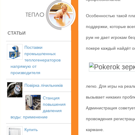
Особенностью такой пл
поддержки, которые всег
СТАТЬИ
рум не дает игрокам бе
Поставки
покере каждый найдёт о
промышленных
теплогенераторов
напрямую от
производителя
Повірка лічильників
легко. Для игры на реал
вызывает никаких пробл
Станция
повышения
Администрация советует 
давления
воды: применение
провождения регистраци
Купить
кармане.