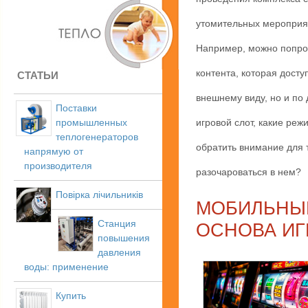
утомительных мероприят
Например, можно попроб
контента, которая дост
СТАТЬИ
внешнему виду, но и по 
Поставки
промышленных
игровой слот, какие реж
теплогенераторов
обратить внимание для 
напрямую от
производителя
разочароваться в нем?
Повірка лічильників
МОБИЛЬНЫЙ
Станция
ОСНОВА И
повышения
давления
воды: применение
Купить