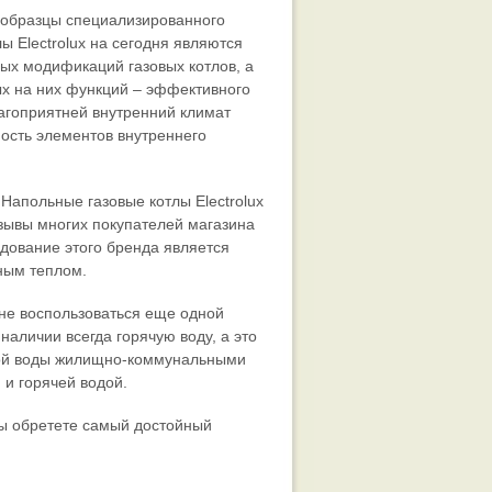
о образцы специализированного
ы Electrolux на сегодня являются
ых модификаций газовых котлов, а
х на них функций – эффективного
агоприятней внутренний климат
ность элементов внутреннего
Напольные газовые котлы Electrolux
зывы многих покупателей магазина
удование этого бренда является
ным теплом.
ы не воспользоваться еще одной
 наличии всегда горячую воду, а это
плой воды жилищно-коммунальными
 и горячей водой.
вы обретете самый достойный