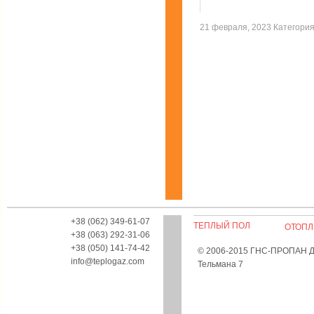
21 февраля, 2023 Категори
+38 (062) 349-61-07
ТЕПЛЫЙ ПОЛ
ОТОПЛ
+38 (063) 292-31-06
+38 (050) 141-74-42
© 2006-2015 ГНС-ПРОПАН Дон
info@teplogaz.com
Тельмана 7