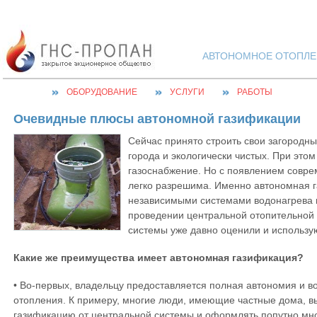
АВТОНОМНОЕ ОТОПЛЕН
ОБОРУДОВАНИЕ
УСЛУГИ
РАБОТЫ
Очевидные плюсы автономной газификации
Сейчас принято строить свои загородны
города и экологически чистых. При этом
газоснабжение. Но с
появлением совре
легко разрешима. Именно автономная 
независимыми системами водонагрева и
проведении центральной отопительной
системы уже давно оценили и использую
Какие же преимущества имеет автономная газификация?
• Во-первых, владельцу предоставляется полная автономия и в
отопления. К примеру, многие люди, имеющие частные дома, в
газификацию от центральной системы и оформлять попутно мно