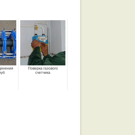
динения
Поверка газового
руб
счетчика