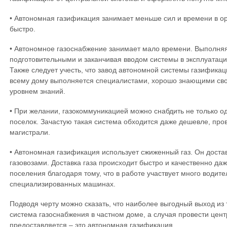
• Автономная газификация занимает меньше сил и времени в о
быстро.
• Автономное газоснабжение занимает мало времени. Выполняя
подготовительными и заканчивая вводом системы в эксплуатацию
Также следует учесть, что завод автономной системы газификац
всему дому выполняется специалистами, хорошо знающими св
уровнем знаний.
• При желании, газокоммуникацией можно снабдить не только од
поселок. Зачастую такая система обходится даже дешевле, про
магистрали.
• Автономная газификация использует сжиженный газ. Он доста
газовозами. Доставка газа происходит быстро и качественно да
поселения благодаря тому, что в работе участвует много водите
специализированных машинах.
Подводя черту можно сказать, что наиболее выгодный выход из т
система газоснабжения в частном доме, а случая провести цен
предоставляется – это автономная газификация.