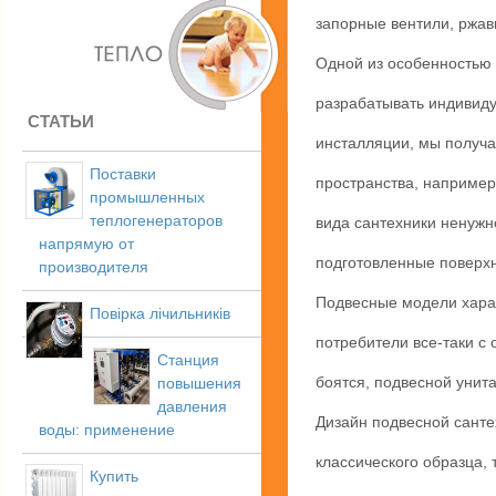
запорные вентили, ржав
Одной из особенностью 
разрабатывать индивиду
СТАТЬИ
инсталляции, мы получ
Поставки
пространства, например,
промышленных
теплогенераторов
вида сантехники ненужн
напрямую от
подготовленные поверхн
производителя
Подвесные модели хара
Повірка лічильників
потребители все-таки с 
Станция
боятся, подвесной унит
повышения
давления
Дизайн подвесной санте
воды: применение
классического образца,
Купить