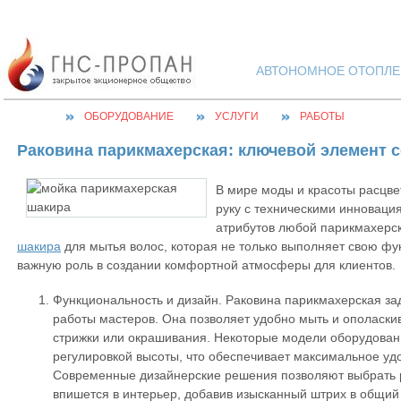
АВТОНОМНОЕ ОТОПЛЕН
ОБОРУДОВАНИЕ
УСЛУГИ
РАБОТЫ
Раковина парикмахерская: ключевой элемент 
В мире моды и красоты расцвет
руку с техническими инноваци
атрибутов любой парикмахерс
шакира
для мытья волос, которая не только выполняет свою фун
важную роль в создании комфортной атмосферы для клиентов.
Функциональность и дизайн. Раковина парикмахерская за
работы мастеров. Она позволяет удобно мыть и ополаскив
стрижки или окрашивания. Некоторые модели оборудова
регулировкой высоты, что обеспечивает максимальное удо
Современные дизайнерские решения позволяют выбрать р
впишется в интерьер, добавив изысканный штрих в общий 