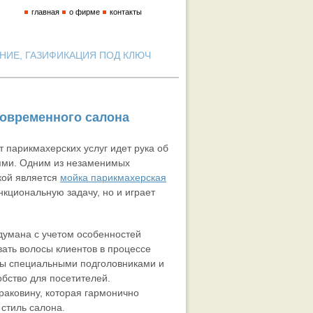
главная
о фирме
контакты
ИЕ, ГАЗИФИКАЦИЯ ПОД КЛЮЧ
современного салона
 парикмахерских услуг идет рука об
ями.
Одним из незаменимых
кой является
мойка парикмахерская
кциональную задачу, но и играет
думана с учетом особенностей
ать волосы клиентов в процессе
ны специальными подголовниками и
бство для посетителей.
аковину, которая гармонично
стиль салона.