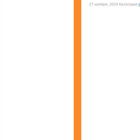
27 ноября, 2024 Категория