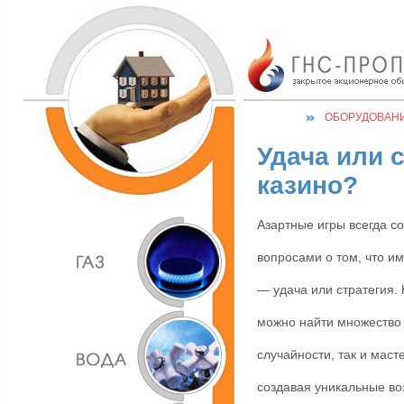
ОБОРУДОВАН
Удача или 
казино?
Азартные игры всегда 
вопросами о том, что и
— удача или стратегия.
можно найти множество 
случайности, так и маст
создавая уникальные во