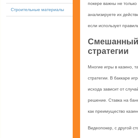
покере важны не только 
Строительные материалы
анализируете их действ
если использует правиль
Смешанный 
стратегии
Многие игры в казино, 
стратегии. В баккаре иг
исхода зависит от случ
решение. Ставка на бан
как преимущество казин
Видеопокер, с другой ст