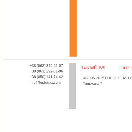
+38 (062) 349-61-07
ТЕПЛЫЙ ПОЛ
ОТОПЛ
+38 (063) 292-31-06
+38 (050) 141-74-42
© 2006-2015 ГНС-ПРОПАН Дон
info@teplogaz.com
Тельмана 7