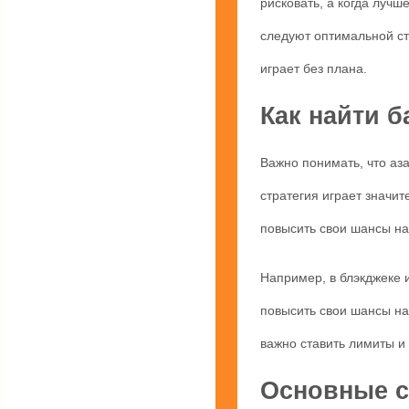
рисковать, а когда лучш
следуют оптимальной ст
играет без плана.
Как найти б
Важно понимать, что аза
стратегия играет значит
повысить свои шансы на
Например, в блэкджеке и
повысить свои шансы на 
важно ставить лимиты и
Основные с